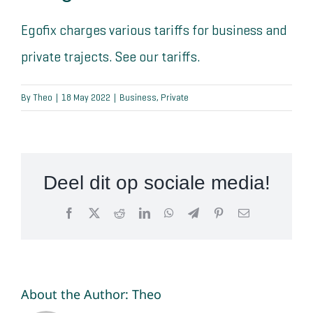
Wat klanten zeggen
Egofix charges various tariffs for business and
private trajects. See our
tariffs
.
Blog
By
Theo
|
18 May 2022
|
Business
,
Private
Contact
Deel dit op sociale media!
Facebook
X
Reddit
LinkedIn
WhatsApp
Telegram
Pinterest
Email
About the Author:
Theo