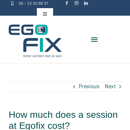
06 – 12 50 88 37
Skip
to
Toggle
Navigation
content
Toggle
Navigation
Wat doet Egofix?
Werkwijze
Previous
Next
Duurzaam resultaat
How much does a session
Wie is Sandra?
at Egofix cost?