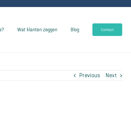
a?
Wat klanten zeggen
Blog
Contact
Previous
Next