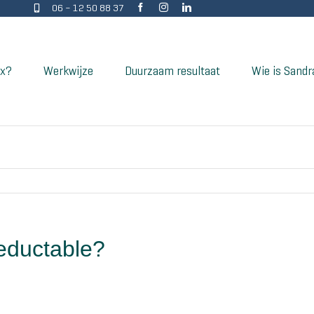
06 – 12 50 88 37
ix?
Werkwijze
Duurzaam resultaat
Wie is Sandr
deductable?