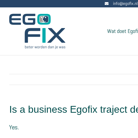
info@egofix.nl
Skip
to
content
Wat doet Egof
Is a business Egofix traject 
Yes.