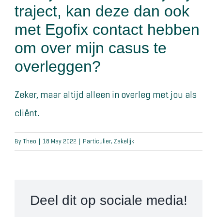
traject, kan deze dan ook
Wat klanten zeggen
met Egofix contact hebben
Blog
om over mijn casus te
overleggen?
Contact
Zeker, maar altijd alleen in overleg met jou als
cliënt.
By
Theo
|
18 May 2022
|
Particulier
,
Zakelijk
Deel dit op sociale media!