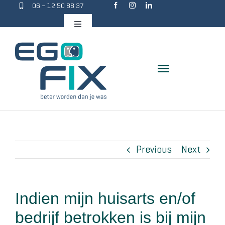
06 – 12 50 88 37
Skip
to
Toggle
Navigation
content
Toggle
Navigation
Wat doet Egofix?
Werkwijze
Previous
Next
Duurzaam resultaat
Indien mijn huisarts en/of
Wie is Sandra?
bedrijf betrokken is bij mijn