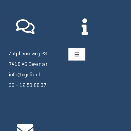
Zutphenseweg 23
Toggle
Navigation
7418 AG Deventer
Afspraak plannen
info@egofix.nl
06 – 12 50 88 37
Algemene Voorwaarden
Contact
Disclaimer